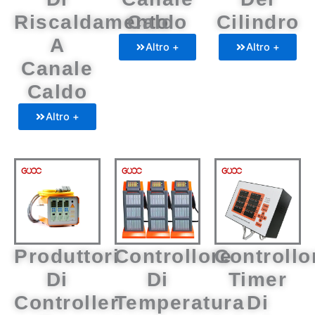
Riscaldamento
Caldo
Cilindro
A
Altro +
Altro +
Canale
Caldo
Altro +
Produttori
Controllore
Controllo
Di
Di
Timer
Controller
Temperatura
Di