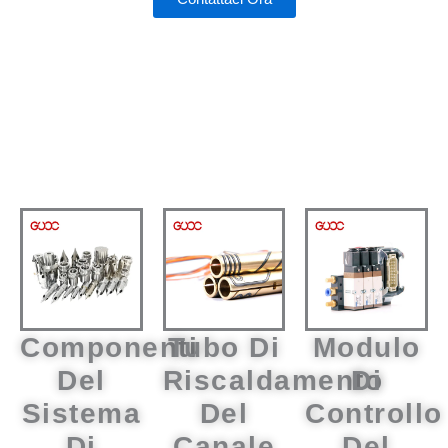
Componenti
Tubo Di
Modulo
Del
Riscaldamento
Di
Sistema
Del
Controllo
Di
Canale
Del