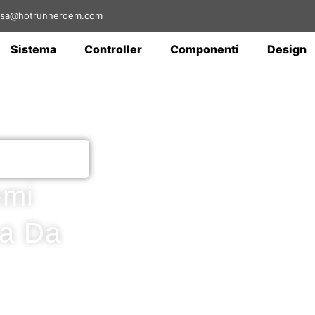
: sa@hotrunneroem.com
Sistema
Controller
Componenti
Design
emi
na Da