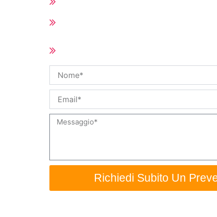
Tutti i ricambi di Hot Runner
Tempi di consegna brevi (10-25 giorni 
quantità dell'ordine)
Dimensioni e specifiche personalizza
disponibili
Nome
Email
Messaggio
Richiedi Subito Un Preve