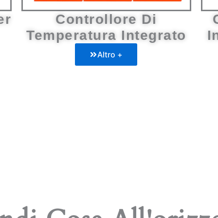
er
Controllore Di
Temperatura Integrato
I
Altro +