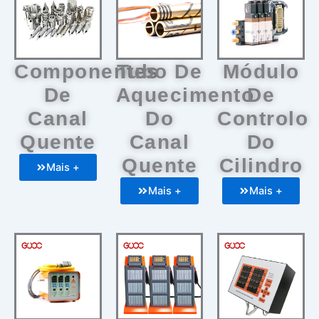
Componentes
Tubo De
Módulo
De
Aquecimento
De
Canal
Do
Controlo
Quente
Canal
Do
Quente
Cilindro
Mais +
Mais +
Mais +