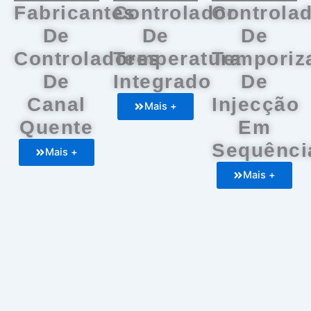
Fabricantes
Controlador
Controla
De
De
De
Controladores
Temperatura
Temporiz
De
Integrado
De
Canal
Injecção
Mais +
Quente
Em
Sequênci
Mais +
Mais +