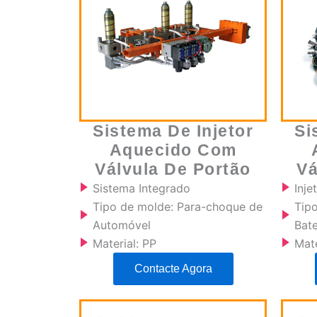
Sistema De Injetor
Si
Aquecido Com
Válvula De Portão
Vá
Sistema Integrado
Inj
Tipo de molde: Para-choque de
Tip
Automóvel
Bate
Material: PP
Mate
Contacte Agora