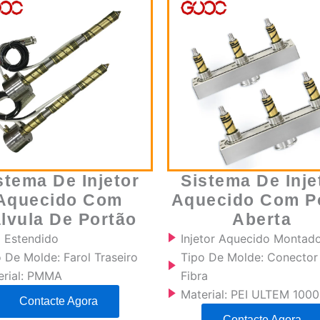
stema De Injetor
Sistema De Inje
Aquecido Com
Aquecido Com P
lvula De Portão
Aberta
o Estendido
Injetor Aquecido Montad
 De Molde: Farol Traseiro
Tipo De Molde: Conector
erial: PMMA
Fibra
Material: PEI ULTEM 1000
Contacte Agora
Contacte Agora