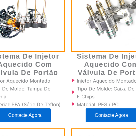
stema De Injetor
Sistema De Inje
Aquecido Com
Aquecido Co
lvula De Portão
Válvula De Por
etor Aquecido Montado
Injetor Aquecido Montad
o De Molde: Tampa De
Tipo De Molde: Caixa De
ria
E Chips
rial: PFA (série De Teflon)
Material: PES / PC
Contacte Agora
Contacte Agora