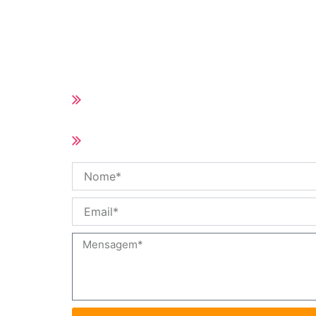
Preço competitivo com boa qualidade
Todas as Peças de Reposição do Hot
Prazo de entrega curto (10-25 dias de
quantidade do pedido)
Tamanho e especificação personaliza
disponíveis
Nome
Email
Mensagem
Obter Cotação Instant