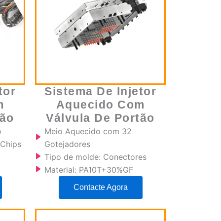
tor
Sistema De Injetor
m
Aquecido Com
tão
Válvula De Portão
o
Meio Aquecido com 32
 Chips
Gotejadores
Tipo de molde: Conectores
Material: PA10T+30%GF
Contacte Agora