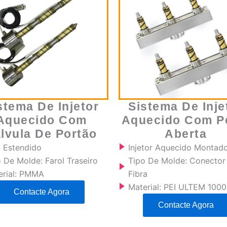
stema De Injetor
Sistema De Inje
Aquecido Com
Aquecido Com P
lvula De Portão
Aberta
o Estendido
Injetor Aquecido Montad
 De Molde: Farol Traseiro
Tipo De Molde: Conector
erial: PMMA
Fibra
Material: PEI ULTEM 1000
Contacte Agora
Contacte Agora