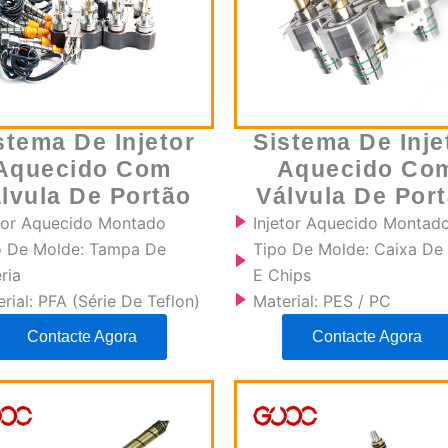
stema De Injetor
Sistema De Inje
Aquecido Com
Aquecido Co
lvula De Portão
Válvula De Por
etor Aquecido Montado
Injetor Aquecido Montad
o De Molde: Tampa De
Tipo De Molde: Caixa De
ria
E Chips
rial: PFA (série De Teflon)
Material: PES / PC
Contacte Agora
Contacte Agora