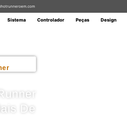
a@hotrunneroem.com
Sistema
Controlador
Peças
Design
ner
Runner
ais De