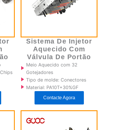
tor
Sistema De Injetor
m
Aquecido Com
tão
Válvula De Portão
o
Meio Aquecido com 32
 Chips
Gotejadores
Tipo de molde: Conectores
Material: PA10T+30%GF
Contacte Agora