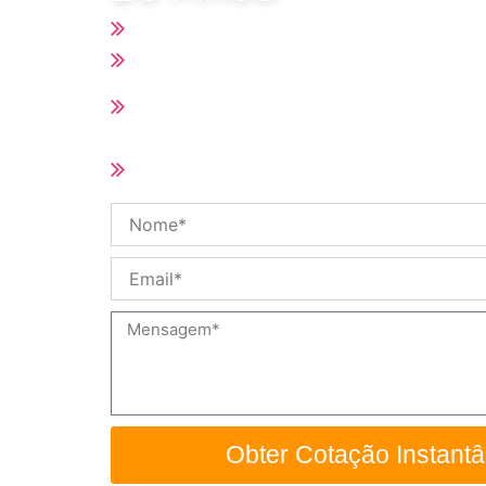
Preço competitivo com boa qualidade
Todas as Peças de Reposição do Hot
Prazo de entrega curto (10-25 dias de
quantidade do pedido)
Tamanho e especificação personaliza
disponíveis
Nome
Email
Mensagem
Obter Cotação Instant