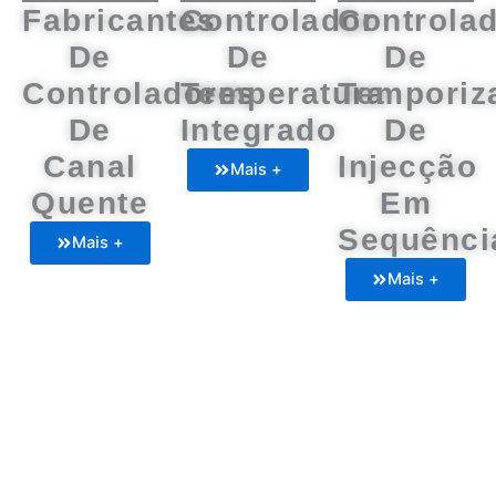
Fabricantes
Controlador
Controla
De
De
De
Controladores
Temperatura
Temporiz
De
Integrado
De
Canal
Injecção
Mais +
Quente
Em
Sequênci
Mais +
Mais +