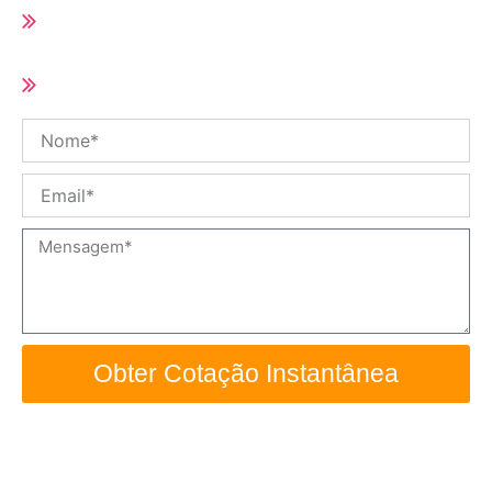
Prazo de entrega curto (10-25 dias de
acordo com a quantidade do pedido)
Tamanho e especificação personalizados /
OEM disponíveis
Nome
Email
Mensagem
Obter Cotação Instantânea