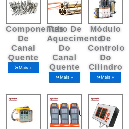
Componentes
Tubo De
Módulo
De
Aquecimento
De
Canal
Do
Controlo
Quente
Canal
Do
Quente
Cilindro
Mais +
Mais +
Mais +