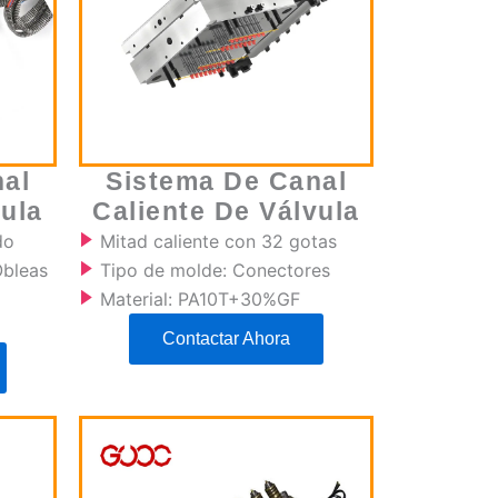
al
Sistema De Canal
vula
Caliente De Válvula
do
Mitad caliente con 32 gotas
Obleas
Tipo de molde: Conectores
Material: PA10T+30%GF
Contactar Ahora