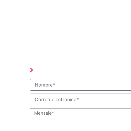
De 15 Años
Precio competitivo con buena calidad
Todas las piezas de repuesto del Hot
Tiempo de entrega corto (10-25 días 
del pedido)
Tamaño y especificaciones personali
disponibles
Nombre
Correo
electrónico
Mensaje
Cotización Instantán