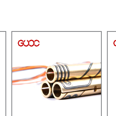
al
Tubo De Calefacción
M