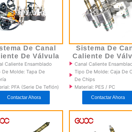
istema De Canal
Sistema De Can
iente De Válvula
Caliente De Vál
al Caliente Ensamblado
Canal Caliente Ensambla
o De Molde: Tapa De
Tipo De Molde: Caja De 
ría
De Chips
rial: PFA (serie De Teflón)
Material: PES / PC
Contactar Ahora
Contactar Ahora