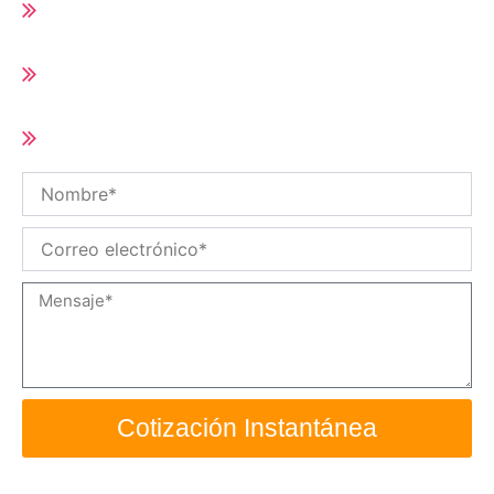
Runner
Tiempo de entrega corto (10-25 días según
cantidad del pedido)
Tamaño y especificaciones personalizadas
/ OEM disponibles
Nombre
Correo
electrónico
Mensaje
Cotización Instantánea