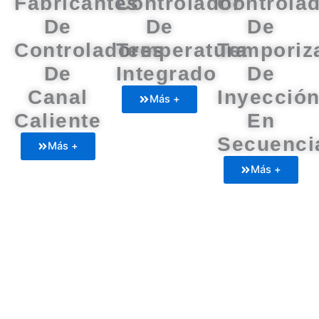
Fabricantes
Controlador
Controla
De
De
De
Controladores
Temperatura
Temporiz
De
Integrado
De
Canal
Inyecció
Más +
Caliente
En
Secuenci
Más +
Más +