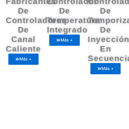
Fabricantes
Controlador
Controla
De
De
De
Controladores
Temperatura
Temporiz
De
Integrado
De
Canal
Inyecció
Más +
Caliente
En
Secuenci
Más +
Más +