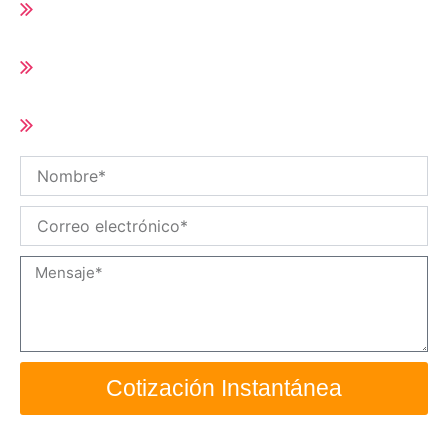
Runner
Tiempo de entrega corto (10-25 días según
cantidad del pedido)
Tamaño y especificaciones personalizadas
/ OEM disponibles
Nombre
Correo
electrónico
Mensaje
Cotización Instantánea