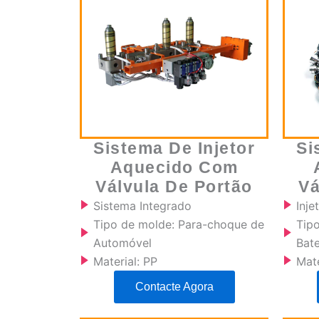
Sistema De Injetor
Si
Aquecido Com
Válvula De Portão
Vá
Sistema Integrado
Inj
Tipo de molde: Para-choque de
Tip
Automóvel
Bate
Material: PP
Mate
Contacte Agora