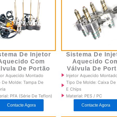
stema De Injetor
Sistema De Inje
Aquecido Com
Aquecido Co
lvula De Portão
Válvula De Por
etor Aquecido Montado
Injetor Aquecido Montad
o De Molde: Tampa De
Tipo De Molde: Caixa De
ria
E Chips
rial: PFA (série De Teflon)
Material: PES / PC
Contacte Agora
Contacte Agora