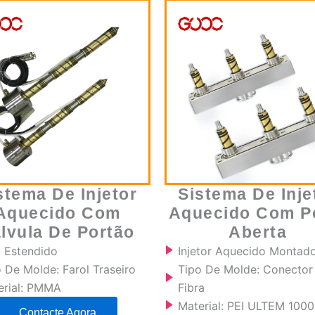
stema De Injetor
Sistema De Inje
Aquecido Com
Aquecido Com P
lvula De Portão
Aberta
o Estendido
Injetor Aquecido Montad
 De Molde: Farol Traseiro
Tipo De Molde: Conector
erial: PMMA
Fibra
Material: PEI ULTEM 1000
Contacte Agora
Contacte Agora