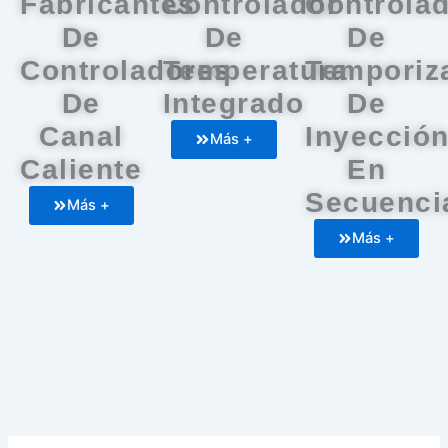
Fabricantes
Controlador
Controla
De
De
De
Controladores
Temperatura
Temporiz
De
Integrado
De
Canal
Inyecció
Más +
Caliente
En
Secuenci
Más +
Más +