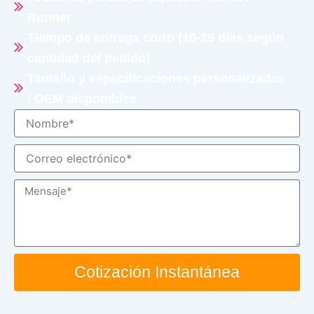
Runner
Tiempo de entrega corto (10-25 días según
cantidad del pedido)
Tamaño y especificaciones personalizadas
/ OEM disponibles
Nombre
Correo
electrónico
Mensaje
Cotización Instantánea