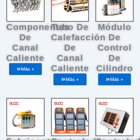
Componentes
Tubo De
Módulo
De
Calefacción
De
Canal
De
Control
Caliente
Canal
De
Caliente
Cilindro
Más +
Más +
Más +