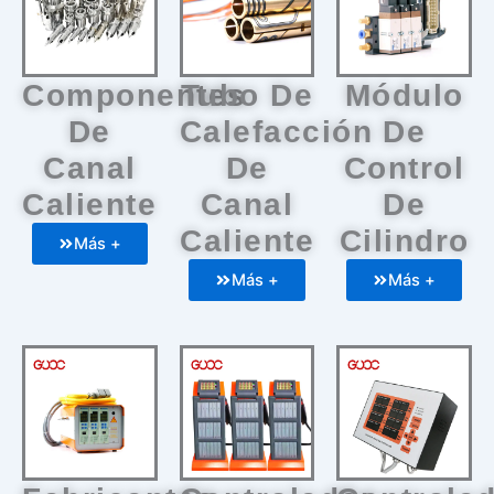
Componentes
Tubo De
Módulo
De
Calefacción
De
Canal
De
Control
Caliente
Canal
De
Caliente
Cilindro
Más +
Más +
Más +