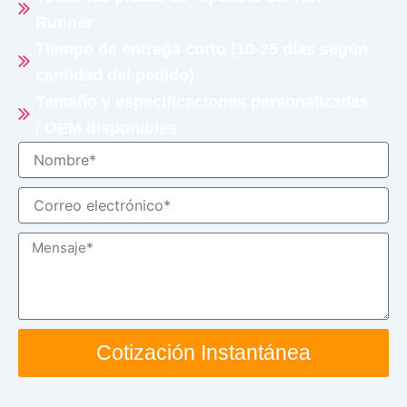
Runner
Tiempo de entrega corto (10-25 días según
cantidad del pedido)
Tamaño y especificaciones personalizadas
/ OEM disponibles
Nombre
Correo
electrónico
Mensaje
Cotización Instantánea