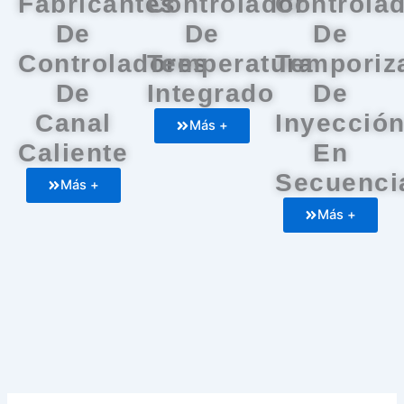
Fabricantes
Controlador
Controla
De
De
De
Controladores
Temperatura
Temporiz
De
Integrado
De
Canal
Inyecció
Más +
Caliente
En
Secuenci
Más +
Más +