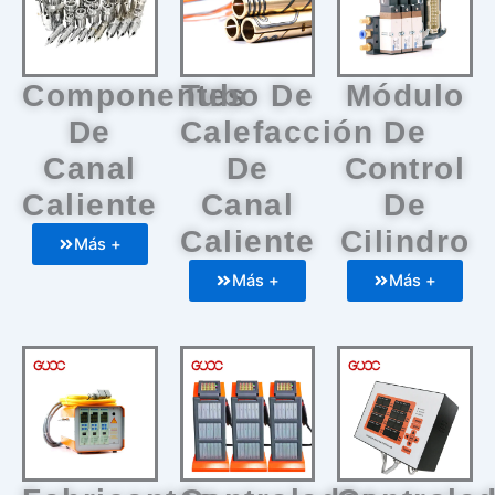
Componentes
Tubo De
Módulo
De
Calefacción
De
Canal
De
Control
Caliente
Canal
De
Caliente
Cilindro
Más +
Más +
Más +