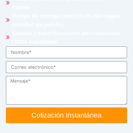
Runner
Tiempo de entrega corto (10-25 días según
cantidad del pedido)
Tamaño y especificaciones personalizadas
/ OEM disponibles
Nombre
Correo
electrónico
Mensaje
Cotización Instantánea