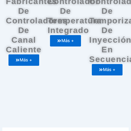
Fabricantes
Controlador
Controla
De
De
De
Controladores
Temperatura
Temporiz
De
Integrado
De
Canal
Inyecció
Más +
Caliente
En
Secuenci
Más +
Más +