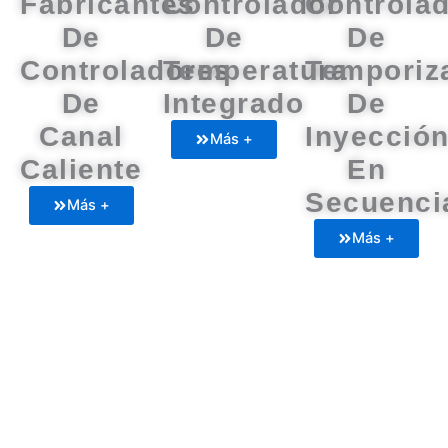
Fabricantes
Controlador
Controla
De
De
De
Controladores
Temperatura
Temporiz
De
Integrado
De
Canal
Inyecció
Más +
Caliente
En
Secuenci
Más +
Más +