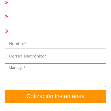
Runner
Tiempo de entrega corto (10-25 días según
cantidad del pedido)
Tamaño y especificaciones personalizadas
/ OEM disponibles
Nombre
Correo
electrónico
Mensaje
Cotización Instantánea