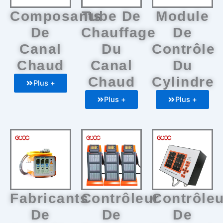
Composants
Tube De
Module
De
Chauffage
De
Canal
Du
Contrôle
Chaud
Canal
Du
Chaud
Cylindre
Plus +
Plus +
Plus +
Fabricants
Contrôleur
Contrôleu
De
De
De