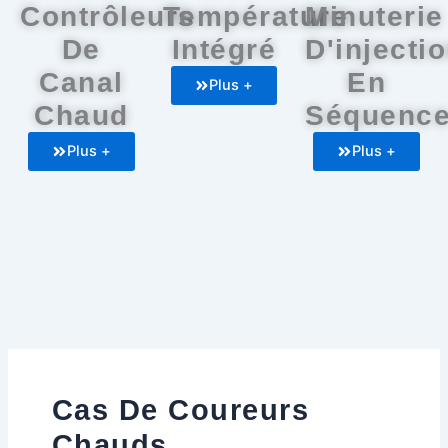
Contrôleurs
Température
Minuterie
De
Intégré
D'injecti
Canal
En
Plus +
Chaud
Séquenc
Plus +
Plus +
Cas De Coureurs
Chauds