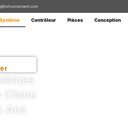
sa@hotrunneroem.com
Système
Contrôleur
Pièces
Conception
er
stèmes
 Chine
5 Ans
té