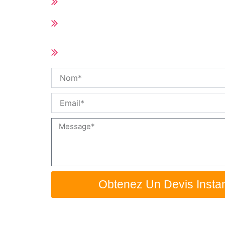
Toutes les pièces de rechange du Hot
Délai de livraison court (10-25 jours se
quantité de la commande)
Taille et spécifications personnalisée
disponible
Nom
Email
Message
Obtenez Un Devis Insta