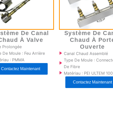
stème De Canal
Système De Ca
Chaud À Valve
Chaud À Port
Ouverte
e Prolongée
 De Moule : Feu Arrière
Canal Chaud Assemblé
ériau : PMMA
Type De Moule : Connect
De Fibre
Contactez Maintenant
Matériau : PEI ULTEM 10
Contactez Maintenant