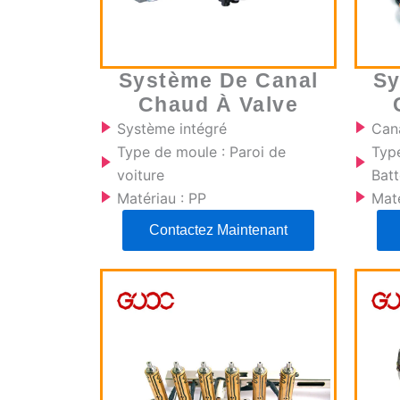
Système De Canal
Sy
Chaud À Valve
Système intégré
Can
Type de moule : Paroi de
Typ
voiture
Batt
Matériau : PP
Maté
Contactez Maintenant