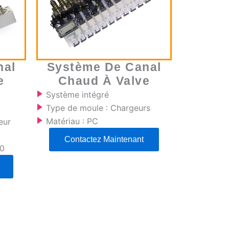
nal
Système De Canal
e
Chaud À Valve
Système intégré
Type de moule : Chargeurs
Matériau : PC
eur
Contactez Maintenant
00