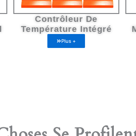
Contrôleur De
l
Température Intégré
Plus +
hoses Se Profilen