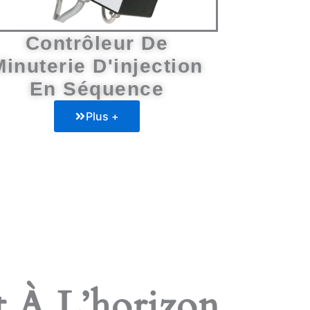
Contrôleur De
Minuterie D'injection
En Séquence
Plus +
t À L’horizon