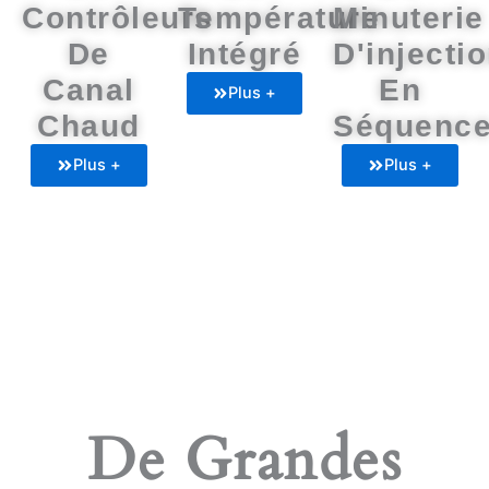
Contrôleurs
Température
Minuterie
De
Intégré
D'injecti
Canal
En
Plus +
Chaud
Séquenc
Plus +
Plus +
De Grandes