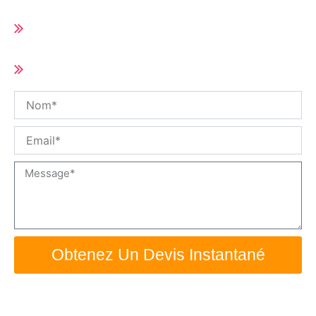
Délai de livraison court (10-25 jours selon
la quantité de la commande)
Taille et spécifications personnalisées /
OEM disponible
Nom
Email
Message
Obtenez Un Devis Instantané