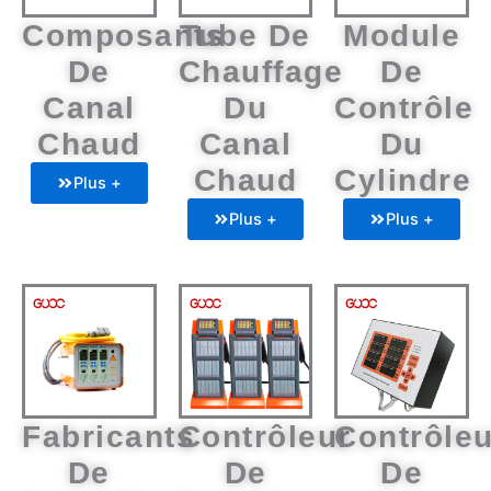
Composants
Tube De
Module
De
Chauffage
De
Canal
Du
Contrôle
Chaud
Canal
Du
Chaud
Cylindre
Plus +
Plus +
Plus +
Fabricants
Contrôleur
Contrôleu
De
De
De