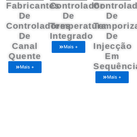
Fabricantes
Controlador
Controla
De
De
De
Controladores
Temperatura
Temporiz
De
Integrado
De
Canal
Injecção
Mais +
Quente
Em
Sequênci
Mais +
Mais +