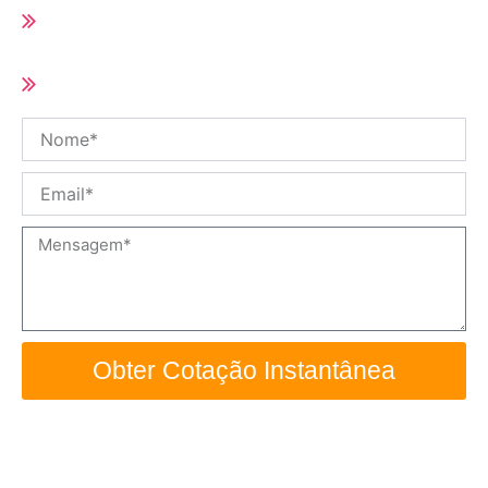
Prazo de entrega curto (10-25 dias de
acordo com a quantidade do pedido)
Tamanho e especificação personalizados /
OEM disponíveis
Nome
Email
Mensagem
Obter Cotação Instantânea