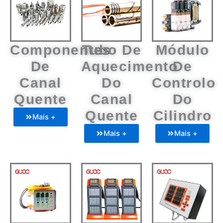
Componentes
Tubo De
Módulo
De
Aquecimento
De
Canal
Do
Controlo
Quente
Canal
Do
Quente
Cilindro
Mais +
Mais +
Mais +