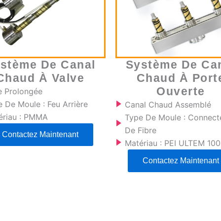
stème De Canal
Système De Ca
Chaud À Valve
Chaud À Port
Ouverte
e Prolongée
 De Moule : Feu Arrière
Canal Chaud Assemblé
ériau : PMMA
Type De Moule : Connect
De Fibre
Contactez Maintenant
Matériau : PEI ULTEM 10
Contactez Maintenant