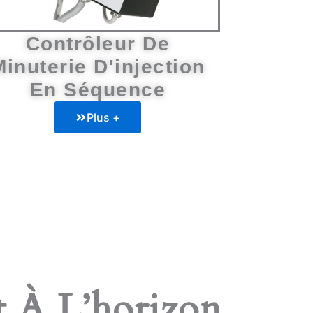
Contrôleur De
Minuterie D'injection
En Séquence
Plus +
t À L’horizon