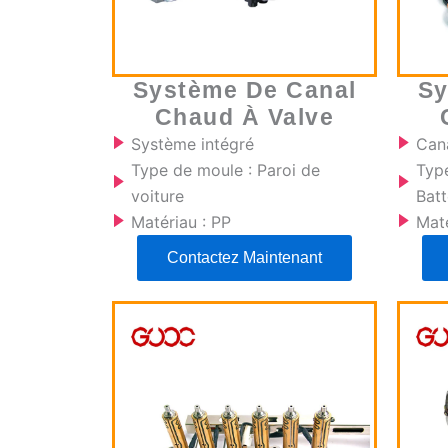
Système De Canal
Sy
Chaud À Valve
Système intégré
Can
Type de moule : Paroi de
Typ
voiture
Batt
Matériau : PP
Maté
Contactez Maintenant