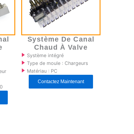
nal
Système De Canal
e
Chaud À Valve
Système intégré
Type de moule : Chargeurs
Matériau : PC
eur
Contactez Maintenant
00