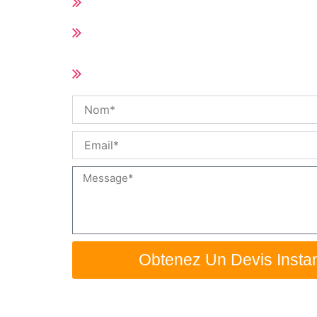
Toutes les pièces de rechange du Hot
Délai de livraison court (10-25 jours se
quantité de la commande)
Taille et spécifications personnalisée
disponible
Nom
Email
Message
Obtenez Un Devis Insta