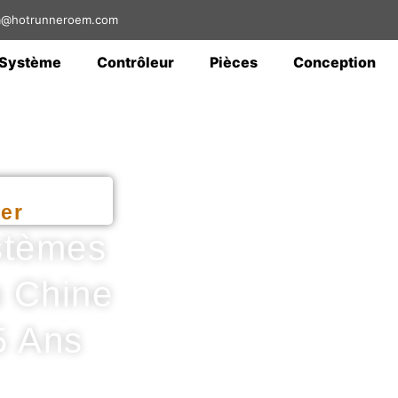
sa@hotrunneroem.com
Système
Contrôleur
Pièces
Conception
er
stèmes
 Chine
5 Ans
té