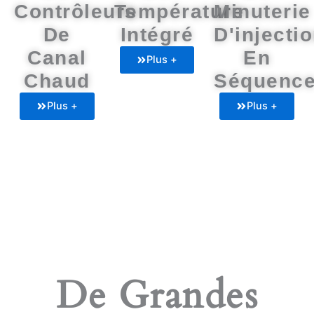
Contrôleurs
Température
Minuterie
De
Intégré
D'injecti
Canal
En
Plus +
Chaud
Séquenc
Plus +
Plus +
De Grandes