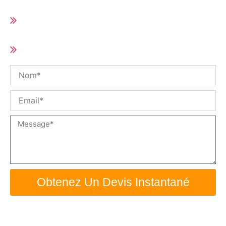
Délai de livraison court (10-25 jours selon
la quantité de la commande)
Taille et spécifications personnalisées /
OEM disponible
Nom
Email
Message
Obtenez Un Devis Instantané