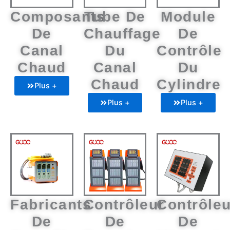
Composants
Tube De
Module
De
Chauffage
De
Canal
Du
Contrôle
Chaud
Canal
Du
Chaud
Cylindre
Plus +
Plus +
Plus +
Fabricants
Contrôleur
Contrôleu
De
De
De