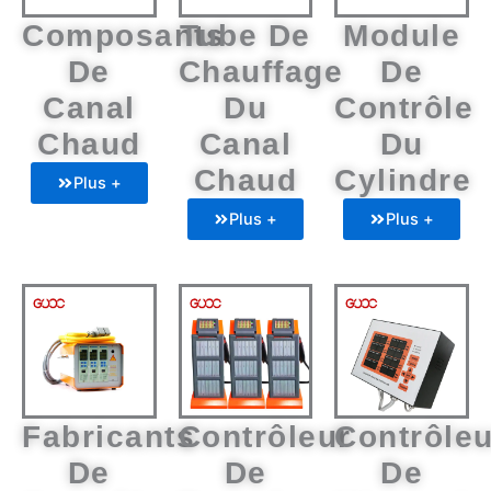
Composants
Tube De
Module
De
Chauffage
De
Canal
Du
Contrôle
Chaud
Canal
Du
Chaud
Cylindre
Plus +
Plus +
Plus +
Fabricants
Contrôleur
Contrôleu
De
De
De