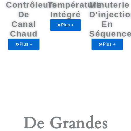
Contrôleurs
Température
Minuterie
De
Intégré
D'injecti
Canal
En
Plus +
Chaud
Séquenc
Plus +
Plus +
De Grandes