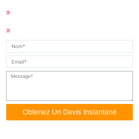
Délai de livraison court (10-25 jours selon
la quantité de la commande)
Taille et spécifications personnalisées /
OEM disponible
Nom
Email
Message
Obtenez Un Devis Instantané