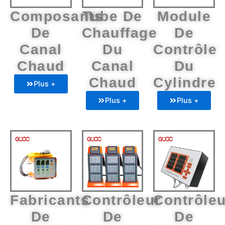
Composants
Tube De
Module
De
Chauffage
De
Canal
Du
Contrôle
Chaud
Canal
Du
Chaud
Cylindre
Plus +
Plus +
Plus +
Fabricants
Contrôleur
Contrôleu
De
De
De