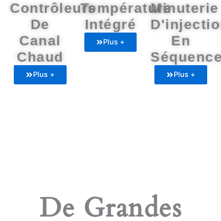
Contrôleurs
Température
Minuterie
De
Intégré
D'injecti
Canal
En
Plus +
Chaud
Séquenc
Plus +
Plus +
De Grandes