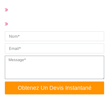
Délai de livraison court (10-25 jours selon
la quantité de la commande)
Taille et spécifications personnalisées /
OEM disponible
Nom
Email
Message
Obtenez Un Devis Instantané