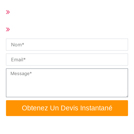
Délai de livraison court (10-25 jours selon
la quantité de la commande)
Taille et spécifications personnalisées /
OEM disponible
Nom
Email
Message
Obtenez Un Devis Instantané