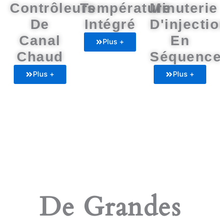
Contrôleurs
Température
Minuterie
De
Intégré
D'injecti
Canal
En
Plus +
Chaud
Séquenc
Plus +
Plus +
De Grandes