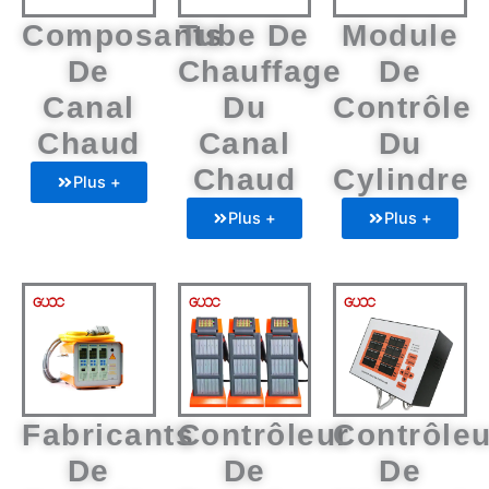
Composants
Tube De
Module
De
Chauffage
De
Canal
Du
Contrôle
Chaud
Canal
Du
Chaud
Cylindre
Plus +
Plus +
Plus +
Fabricants
Contrôleur
Contrôleu
De
De
De