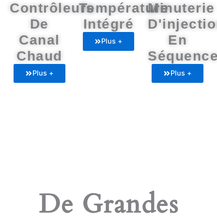
Contrôleurs
Température
Minuterie
De
Intégré
D'injecti
Canal
En
Plus +
Chaud
Séquenc
Plus +
Plus +
De Grandes