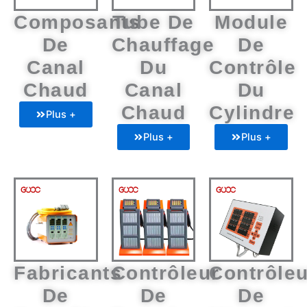
Composants
Tube De
Module
De
Chauffage
De
Canal
Du
Contrôle
Chaud
Canal
Du
Chaud
Cylindre
Plus +
Plus +
Plus +
Fabricants
Contrôleur
Contrôleu
De
De
De