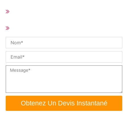
Délai de livraison court (10-25 jours selon
la quantité de la commande)
Taille et spécifications personnalisées /
OEM disponible
Nom
Email
Message
Obtenez Un Devis Instantané