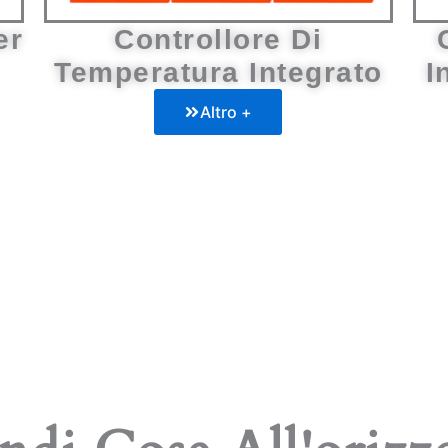
er
Controllore Di
Temperatura Integrato
I
Altro +