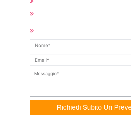
Tutti i ricambi di Hot Runner
Tempi di consegna brevi (10-25 giorni 
quantità dell'ordine)
Dimensioni e specifiche personalizza
disponibili
Nome
Email
Messaggio
Richiedi Subito Un Preve