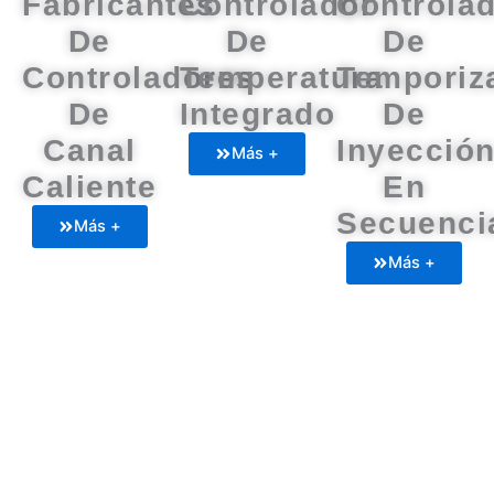
Fabricantes
Controlador
Controla
De
De
De
Controladores
Temperatura
Temporiz
De
Integrado
De
Canal
Inyecció
Más +
Caliente
En
Secuenci
Más +
Más +