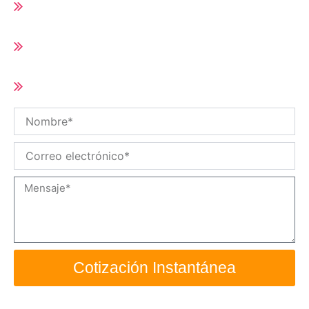
Runner
Tiempo de entrega corto (10-25 días según
cantidad del pedido)
Tamaño y especificaciones personalizadas
/ OEM disponibles
Nombre
Correo
electrónico
Mensaje
Cotización Instantánea