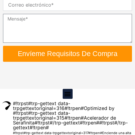
Correo
electrónico
Mensaje
Envíeme Requisitos De Compra
Menú
#!trpst#trp-gettext data-
trpgettextoriginal=316#!trpen#Optimized by
#!trpst#trp-gettext data-
trpgettextoriginal=315#!trpen#Acelerador de
Serafinita#!trpst#/trp-gettext#!trpen##!trpst#/trp-
gettext#!trpen#
#!trpst#trp-gettext data-trpgettextoriginal=317#!trpen#Enciende una alta