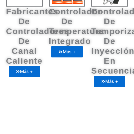
Fabricantes
Controlador
Controla
De
De
De
Controladores
Temperatura
Temporiz
De
Integrado
De
Canal
Inyecció
Más +
Caliente
En
Secuenci
Más +
Más +