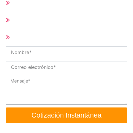
Runner
Tiempo de entrega corto (10-25 días según
cantidad del pedido)
Tamaño y especificaciones personalizadas
/ OEM disponibles
Nombre
Correo
electrónico
Mensaje
Cotización Instantánea