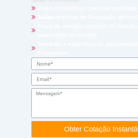
Preço competitivo com boa qualidade
Todas as Peças de Reposição do Hot
Prazo de entrega curto (10-25 dias de
quantidade do pedido)
Tamanho e especificação personaliza
disponíveis
Nome
Email
Mensagem
Obter Cotação Instant