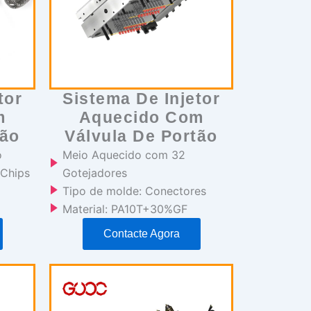
tor
Sistema De Injetor
m
Aquecido Com
tão
Válvula De Portão
o
Meio Aquecido com 32
 Chips
Gotejadores
Tipo de molde: Conectores
Material: PA10T+30%GF
Contacte Agora