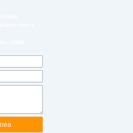
 Runner
 acordo com a
dos / OEM
ânea