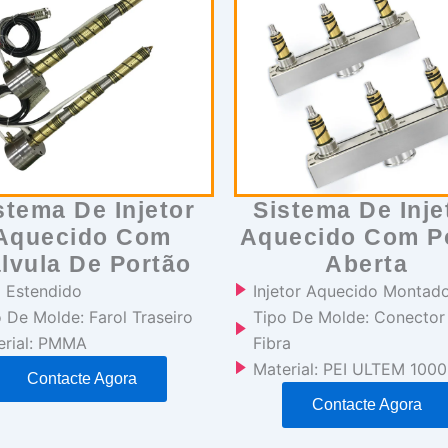
stema De Injetor
Sistema De Inje
Aquecido Com
Aquecido Com P
lvula De Portão
Aberta
o Estendido
Injetor Aquecido Montad
 De Molde: Farol Traseiro
Tipo De Molde: Conector
erial: PMMA
Fibra
Material: PEI ULTEM 1000
Contacte Agora
Contacte Agora