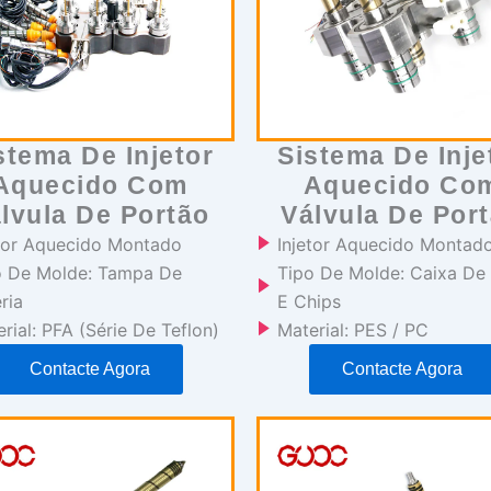
stema De Injetor
Sistema De Inje
Aquecido Com
Aquecido Co
lvula De Portão
Válvula De Por
etor Aquecido Montado
Injetor Aquecido Montad
o De Molde: Tampa De
Tipo De Molde: Caixa De
ria
E Chips
rial: PFA (série De Teflon)
Material: PES / PC
Contacte Agora
Contacte Agora