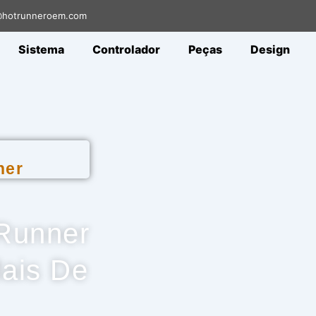
a@hotrunneroem.com
Sistema
Controlador
Peças
Design
ner
Runner
ais De