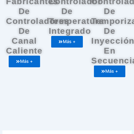
Fabricantes
Controlador
Controla
De
De
De
Controladores
Temperatura
Temporiz
De
Integrado
De
Canal
Inyecció
Más +
Caliente
En
Secuenci
Más +
Más +