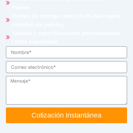
Runner
Tiempo de entrega corto (10-25 días según
cantidad del pedido)
Tamaño y especificaciones personalizadas
/ OEM disponibles
Nombre
Correo
electrónico
Mensaje
Cotización Instantánea