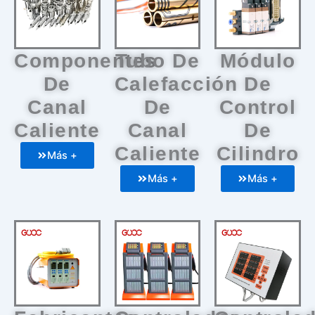
Componentes
Tubo De
Módulo
De
Calefacción
De
Canal
De
Control
Caliente
Canal
De
Caliente
Cilindro
Más +
Más +
Más +