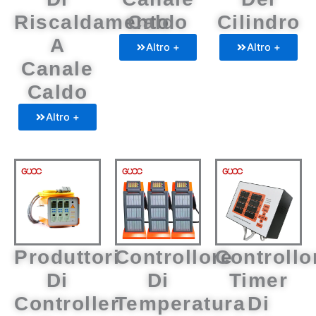
Riscaldamento
Caldo
Cilindro
A
Altro +
Altro +
Canale
Caldo
Altro +
Produttori
Controllore
Controllo
Di
Di
Timer
Controller
Temperatura
Di