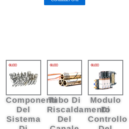
Componenti
Tubo Di
Modulo
Del
Riscaldamento
Di
Sistema
Del
Controllo
Di
Canale
Del