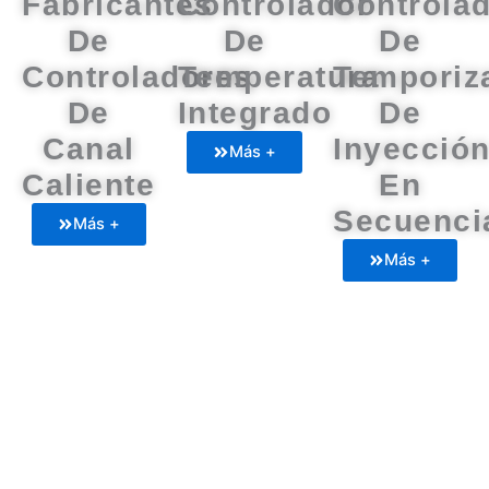
Fabricantes
Controlador
Controla
De
De
De
Controladores
Temperatura
Temporiz
De
Integrado
De
Canal
Inyecció
Más +
Caliente
En
Secuenci
Más +
Más +