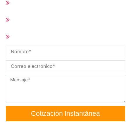
Runner
Tiempo de entrega corto (10-25 días según
cantidad del pedido)
Tamaño y especificaciones personalizadas
/ OEM disponibles
Nombre
Correo
electrónico
Mensaje
Cotización Instantánea