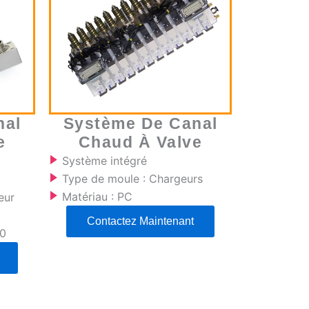
nal
Système De Canal
e
Chaud À Valve
Système intégré
Type de moule : Chargeurs
Matériau : PC
eur
Contactez Maintenant
00