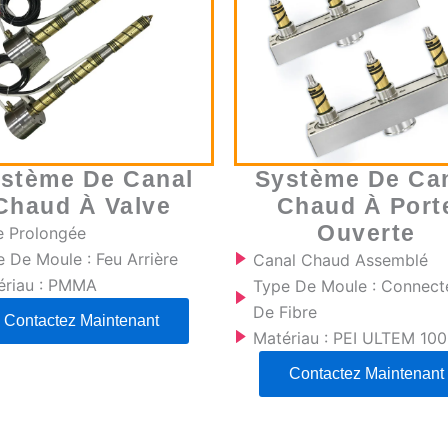
stème De Canal
Système De Ca
Chaud À Valve
Chaud À Port
Ouverte
e Prolongée
 De Moule : Feu Arrière
Canal Chaud Assemblé
ériau : PMMA
Type De Moule : Connect
De Fibre
Contactez Maintenant
Matériau : PEI ULTEM 10
Contactez Maintenant