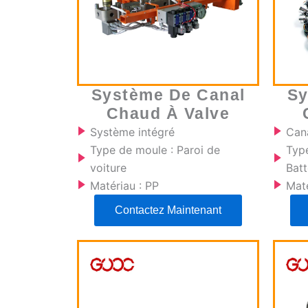
Système De Canal
Sy
Chaud À Valve
Système intégré
Can
Type de moule : Paroi de
Typ
voiture
Batt
Matériau : PP
Maté
Contactez Maintenant