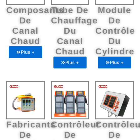
Composants
Tube De
Module
De
Chauffage
De
Canal
Du
Contrôle
Chaud
Canal
Du
Chaud
Cylindre
Plus +
Plus +
Plus +
Fabricants
Contrôleur
Contrôleu
De
De
De