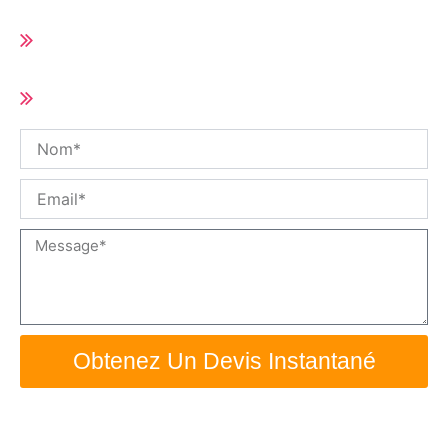
Délai de livraison court (10-25 jours selon
la quantité de la commande)
Taille et spécifications personnalisées /
OEM disponible
Nom
Email
Message
Obtenez Un Devis Instantané