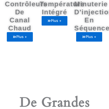
Contrôleurs
Température
Minuterie
De
Intégré
D'injecti
Canal
En
Plus +
Chaud
Séquenc
Plus +
Plus +
De Grandes